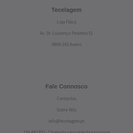
Tecelagem
Loja Física
Av. Dr. Lourenço Peixinho 51
3800-165 Aveiro
Fale Connosco
Contactos
Sobre Nós
info@tecelagem.pt
234 483 853 - Chamada para rede fixa nacional