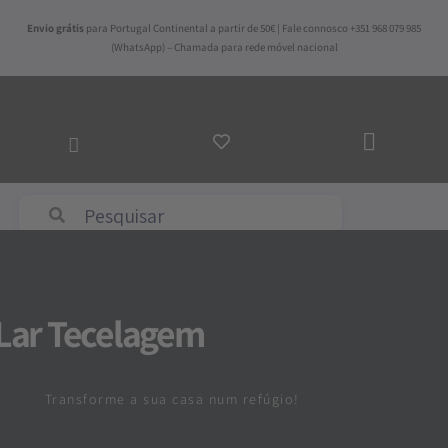
Skip
Envio grátis
para Portugal Continental a partir de 50€ | Fale connosco +351 968 079 985
to
(WhatsApp) – Chamada para rede móvel nacional
content
ADICI
AO
CARR
Abyss & Habidecor
Lar Tecelagem
Transforme a sua casa num refúgio!