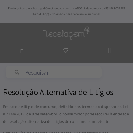
Skip
Envio grátis
para Portugal Continental a partir de 50€ | Fale connosco +351 968 079 985
to
(WhatsApp) – Chamada para rede móvel nacional
content
ADICI
AO
CARR
Abyss & Habidecor
Resolução Alternativa de Litígios
Em caso de litígio de consumo, definido nos termos do disposto na Lei
n.º 144/2015, de 8 de setembro, o consumidor pode recorrer à entidade
de resolução alternativa de litígios de consumo competente.