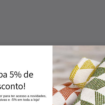
ba 5% de
conto!
r para ter acesso a novidades,
ivas e -5% em toda a loja!