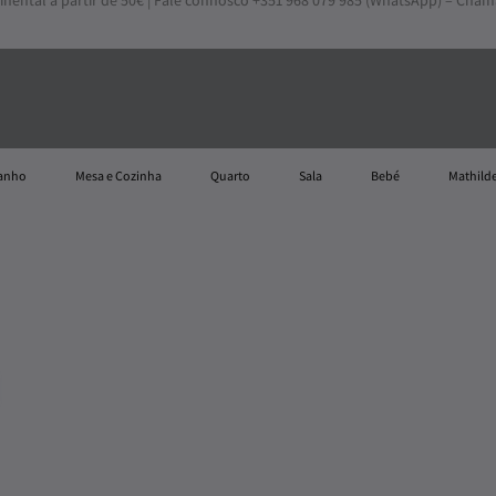
inental a partir de 50€ | Fale connosco +351 968 079 985 (WhatsApp) – Cha
anho
Mesa e Cozinha
Quarto
Sala
Bebé
Mathilde