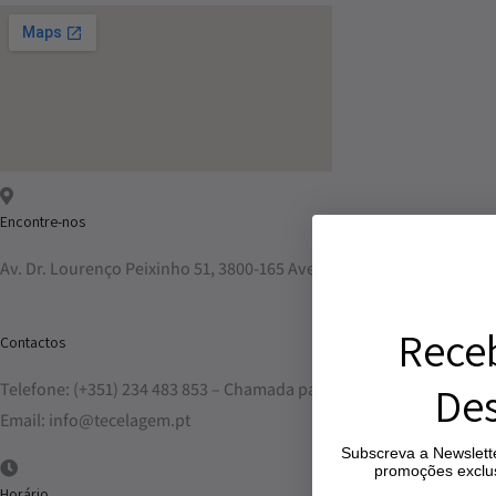
Encontre-nos
Av. Dr. Lourenço Peixinho 51, 3800-165 Aveiro
Rece
Contactos
Des
Telefone: (+351) 234 483 853 – Chamada para a rede fixa nacional
Email: info@tecelagem.pt
Subscreva a Newslette
promoções exclus
Horário