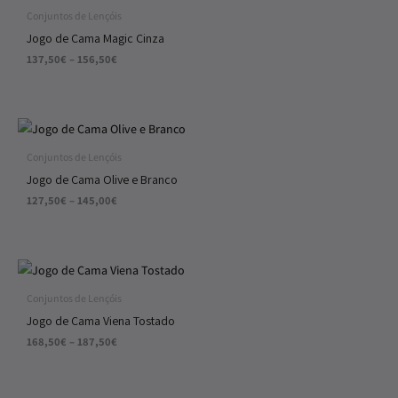
137,50€
Conjuntos de Lençóis
through
Jogo de Cama Magic Cinza
156,50€
137,50
€
–
156,50
€
Price
range:
127,50€
Conjuntos de Lençóis
through
Jogo de Cama Olive e Branco
145,00€
127,50
€
–
145,00
€
Price
range:
168,50€
Conjuntos de Lençóis
through
Jogo de Cama Viena Tostado
187,50€
168,50
€
–
187,50
€