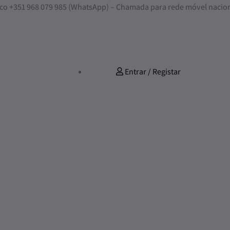
Quantidade
nosco +351 968 079 985 (WhatsApp) – Chamada para rede móvel nacio
de
Jogo
de
Cama
Entrar / Registar
Magic
Cinza