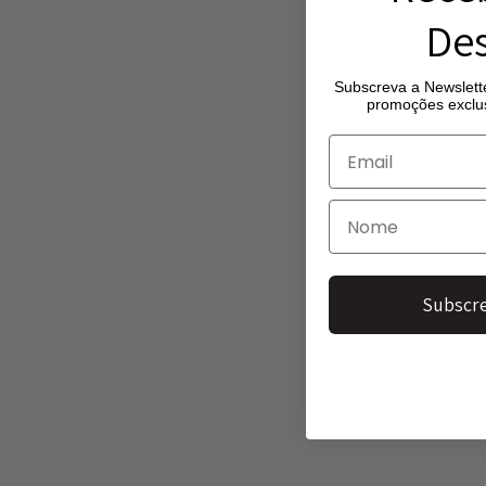
Des
Subscreva a Newslette
promoções exclus
Subscre