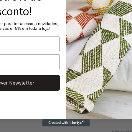
conto!
r para ter acesso a novidades,
Início
/
Quarto
/
C
ivas e -5% em toda a loja!
Jogo de 
137,50
€
–
156,50
O Conjunto de C
floral subtil com
acabamento acet
ver Newsletter
extremamente mac
ambiente calmo e 
lençol de cima fl