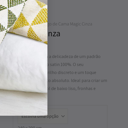
onjuntos de Lençóis
/ Jogo de Cama Magic Cinza
Cama Magic Cinza
€
ama Magic Cinza combina a delicadeza de um padrão
 a sofisticação do algodão satin 100%. O seu
inado proporciona um brilho discreto e um toque
io, garantindo conforto absoluto. Ideal para criar um
requintado. Inclui lençol de baixo liso, fronhas e
oral.
240 x 290 cm