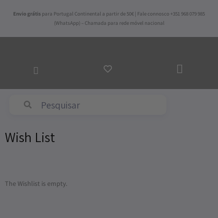
Skip
Envio grátis
para Portugal Continental a partir de 50€ | Fale connosco +351 968 079 985
to
(WhatsApp) – Chamada para rede móvel nacional
content
ADICI
AO
CARR
Abyss & Habidecor
Wish List
The Wishlist is empty.