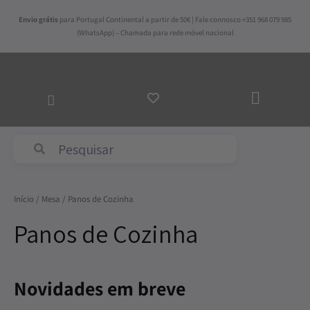
Skip
Envio grátis
para Portugal Continental a partir de 50€ | Fale connosco +351 968 079 985
to
(WhatsApp) – Chamada para rede móvel nacional
content
ADICI
AO
CARR
Abyss & Habidecor
Início
/
Mesa
/ Panos de Cozinha
Panos de Cozinha
Novidades em breve