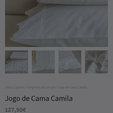
de
Cama
Camila
Início
/
Quarto
/
Conjuntos de Lençóis
/ Jogo de Cama Camila
Jogo de Cama Camila
127,50
€