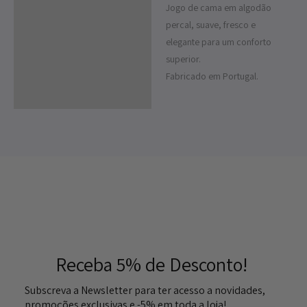
Jogo de cama em algodão
Descrição
percal, suave, fresco e
Informação adicional
elegante para um conforto
superior.
Fabricado em Portugal.
Receba 5% de Desconto!
Subscreva a Newsletter para ter acesso a novidades,
promoções exclusivas e -5% em toda a loja!