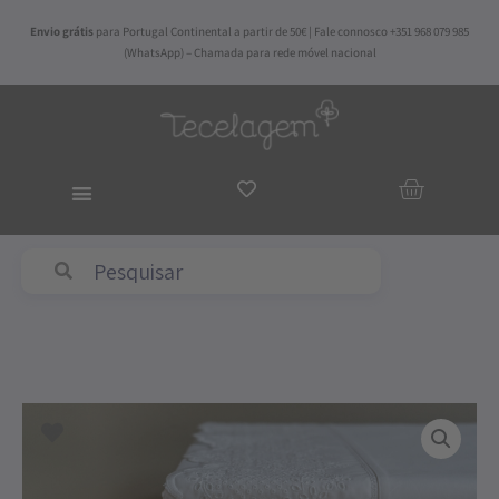
Skip
Envio grátis
para Portugal Continental a partir de 50€ | Fale connosco +351 968 079 985
to
(WhatsApp) – Chamada para rede móvel nacional
content
ADICIO
AO
CARRI
Quantidade
de
Jogo