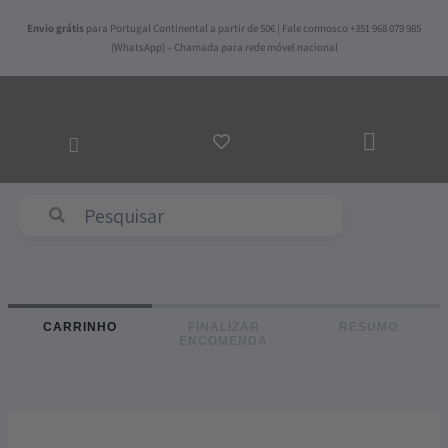
Skip
Envio grátis
para Portugal Continental a partir de 50€ | Fale connosco +351 968 079 985
to
(WhatsApp) – Chamada para rede móvel nacional
content
ADICI
AO
CARR
Abyss & Habidecor
CARRINHO
FINALIZAR
RESUMO
ENCOMENDA