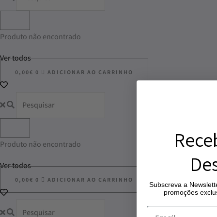
Produto não encontrado
Ver todos
0,00
€
0
ADICIONAR AO CARRINHO
Rece
Produto não encontrado
Des
Ver todos
0,00
€
0
ADICIONAR AO CARRINHO
Subscreva a Newslette
promoções exclus