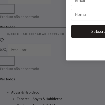
Produto não encontrado
Ver todos
Subscre
0,00
€
0
ADICIONAR AO CARRINHO
Produto não encontrado
Ver todos
Abyss & Habidecor
Tapetes – Abyss & Habidecor