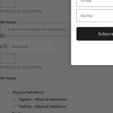
Produto não encontrado
Ver todos
0,00
€
0
ADICIONAR AO CARRINHO
Subscre
Produto não encontrado
Ver todos
Abyss & Habidecor
Tapetes – Abyss & Habidecor
Toalhas – Abyss & Habidecor