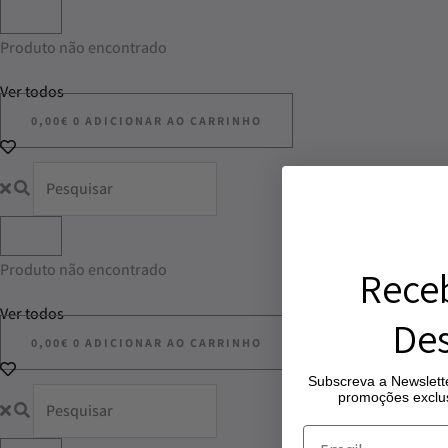
Produto não encontrado
Ver todos
0,00
€
0
ADICIONAR AO CARRINHO
Produto não encontrado
Rece
Ver todos
Des
0,00
€
0
ADICIONAR AO CARRINHO
Subscreva a Newslette
promoções exclus