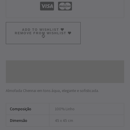
ADD TO WISHLIST
REMOVE FROM WISHLIST
Descrição
Informação adicional
Almofada Chennai em tons áqua, elegante e sofisticada.
Composição
100% Linho
Dimensão
45 x 45 cm