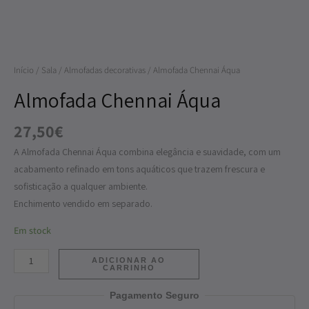
Início
/
Sala
/
Almofadas decorativas
/ Almofada Chennai Áqua
Almofada Chennai Áqua
27,50
€
A Almofada Chennai Áqua combina elegância e suavidade, com um
acabamento refinado em tons aquáticos que trazem frescura e
sofisticação a qualquer ambiente.
Enchimento vendido em separado.
Em stock
ADICIONAR AO
CARRINHO
Pagamento Seguro