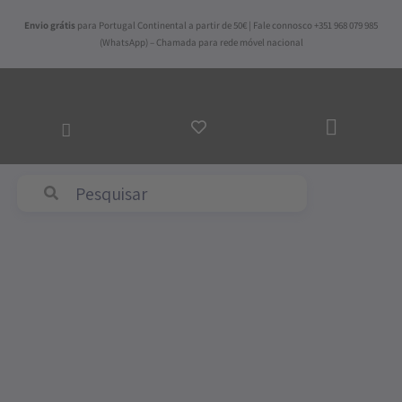
Skip
Envio grátis
para Portugal Continental a partir de 50€ | Fale connosco +351 968 079 985
to
(WhatsApp) – Chamada para rede móvel nacional
content
ADICI
AO
CARR
Abyss & Habidecor
Quantidade
de
Almofada
Chennai
Áqua