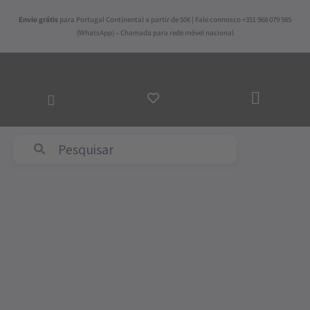
Skip
Envio grátis
para Portugal Continental a partir de 50€ | Fale connosco +351 968 079 985
to
(WhatsApp) – Chamada para rede móvel nacional
content
ADICI
AO
CARRI
Abyss & Habidecor
Quantidade
de
Almofada
Derby
Bege