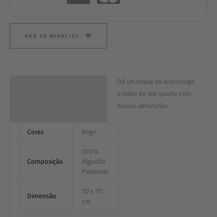
ADD TO WISHLIST
Dê um toque de aconchego
Descrição
e estilo ao seu quarto com
Informação adicional
nossas almofadas.
Cores
Bege
100%
Composição
Algodão
Penteado
50 x 70
Dimensão
cm