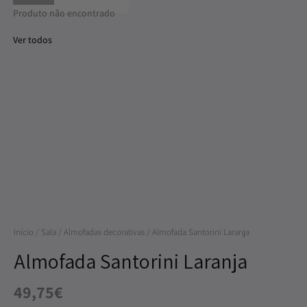
Produto não encontrado
Ver todos
Quantidade
de
Almofada
Santorini
Laranja
Início
/
Sala
/
Almofadas decorativas
/ Almofada Santorini Laranja
Almofada Santorini Laranja
49,75
€