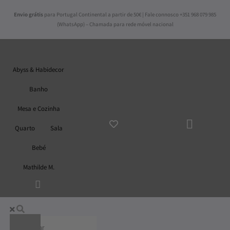
Skip
Envio grátis
para Portugal Continental a partir de 50€ | Fale connosco +351 968 079 985
to
(WhatsApp) – Chamada para rede móvel nacional
content
Abyss & Habidecor
Banho
Mesa e Cozinha
ADICI
AO
Quarto
Sala
CARR
Bebé
Mathilde M.
Abyss & Habidecor