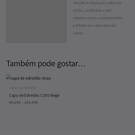
versátil e ideal para adornar
sofás, cadeirões e até
mesmo como complemento
perfeito na cabeceira da
cama.
Também pode gostar…
Price
range:
94,00€
Capas de Edredão
through
Capa de Edredão C300 Bege
154,50€
94,00
€
–
154,50
€