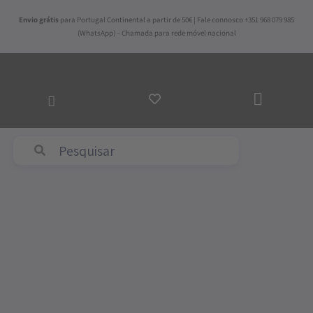
Skip
Envio grátis
para Portugal Continental a partir de 50€ | Fale connosco +351 968 079 985
to
(WhatsApp) – Chamada para rede móvel nacional
content
ADICI
AO
CARRI
Abyss & Habidecor
Quantidade
de
Alpi
-
Cor