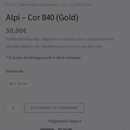
Início
/
Toalhas Abyss & Habidecor
/ Alpi – Cor 840 (Gold)
840
(Gold)
Alpi – Cor 840 (Gold)
50,00
€
Toalha de mãos Alpi: elegância e conforto com o toque suave do
algodão egípcio. Um detalhe luxuoso para o seu dia a dia.
* O prazo de entrega pode ir até 2 semanas
Dimensão
40 x 75 cm
ADICIONAR AO CARRINHO
Pagamento Seguro