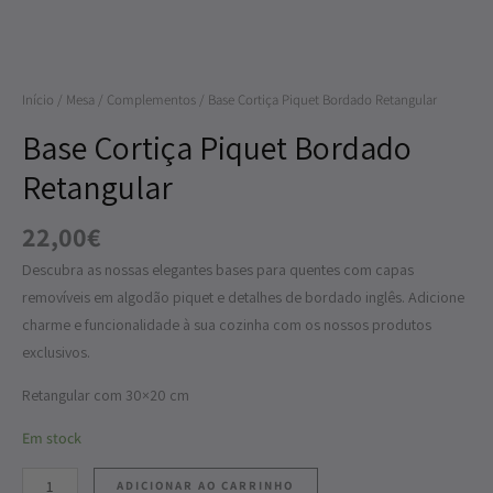
Bordado
Retangular
Início
/
Mesa
/
Complementos
/ Base Cortiça Piquet Bordado Retangular
Base Cortiça Piquet Bordado
Retangular
22,00
€
Descubra as nossas elegantes bases para quentes com capas
removíveis em algodão piquet e detalhes de bordado inglês. Adicione
charme e funcionalidade à sua cozinha com os nossos produtos
exclusivos.
Retangular com 30×20 cm
Em stock
ADICIONAR AO CARRINHO