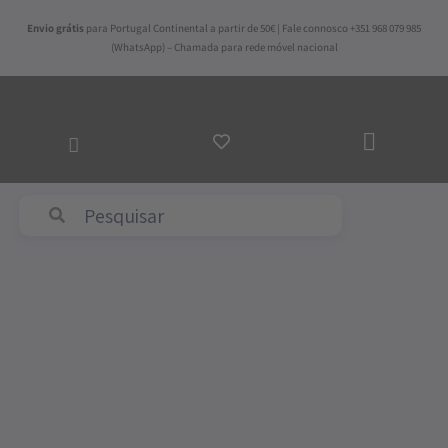
Skip
Envio grátis
para Portugal Continental a partir de 50€ | Fale connosco +351 968 079 985
to
(WhatsApp) – Chamada para rede móvel nacional
content
ADICI
AO
CARRI
Abyss & Habidecor
Quantidade
de
Base
Cortiça
Piquet