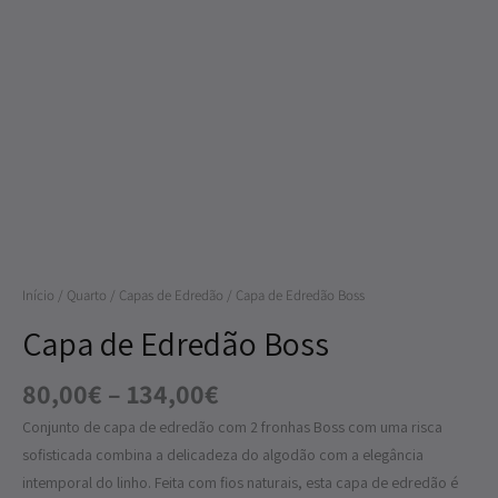
Boss
Início
/
Quarto
/
Capas de Edredão
/ Capa de Edredão Boss
Capa de Edredão Boss
80,00
€
–
134,00
€
Conjunto de capa de edredão com 2 fronhas Boss com uma risca
sofisticada combina a delicadeza do algodão com a elegância
intemporal do linho. Feita com fios naturais, esta capa de edredão é