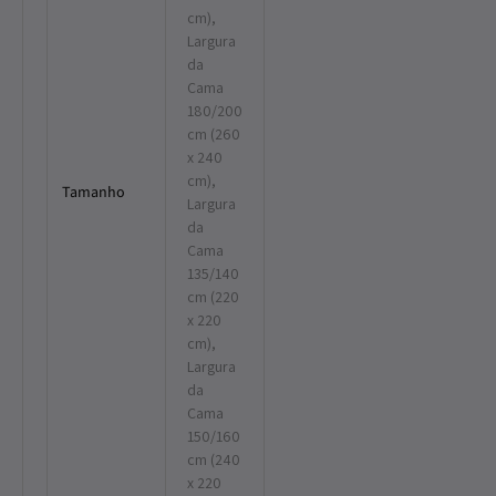
cm),
Largura
da
Cama
180/200
cm (260
x 240
cm),
Tamanho
Largura
da
Cama
135/140
cm (220
x 220
cm),
Largura
da
Cama
150/160
cm (240
x 220