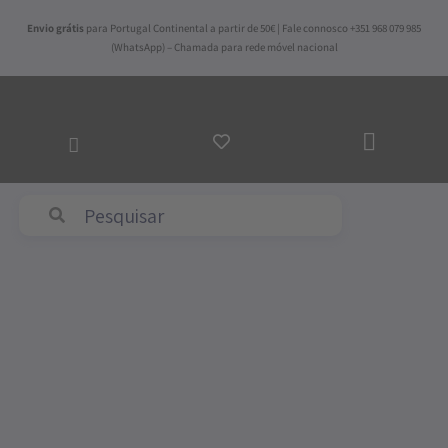
Skip
Envio grátis
para Portugal Continental a partir de 50€ | Fale connosco +351 968 079 985
to
(WhatsApp) – Chamada para rede móvel nacional
content
ADICI
AO
CARR
Abyss & Habidecor
Price
Quantidade
range:
de
80,00€
Capa
through
de
134,00€
Edredão