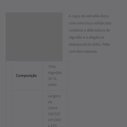
A capa de edredão Boss
Descrição
com uma risca sofisticada
Informação adicional
combina a delicadeza do
algodão e a elegância
intemporal do linho. Feita
com fios naturais.
70%
Algodão
Composição
30 %
Linho
Largura
da
Cama
110/115
cm (180
x 220