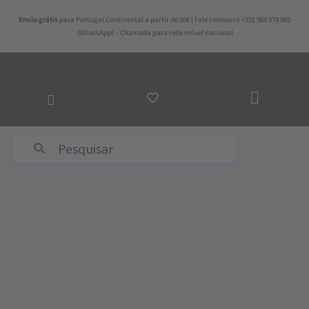
Skip
Envio grátis
para Portugal Continental a partir de 50€ | Fale connosco +351 968 079 985
to
(WhatsApp) – Chamada para rede móvel nacional
content
ADICI
AO
CARR
Abyss & Habidecor
Price
Quantidade
range:
de
127,50€
Capa
through
de
156,00€
Edredão