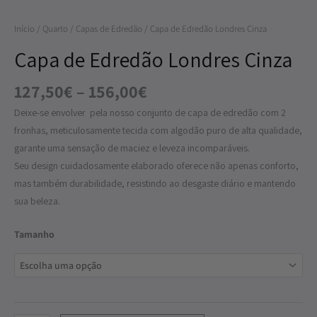
Londres
Início
/
Quarto
/
Capas de Edredão
/ Capa de Edredão Londres Cinza
Cinza
Capa de Edredão Londres Cinza
127,50
€
–
156,00
€
Deixe-se envolver pela nosso conjunto de capa de edredão com 2
fronhas, meticulosamente tecida com algodão puro de alta qualidade,
garante uma sensação de maciez e leveza incomparáveis.
Seu design cuidadosamente elaborado oferece não apenas conforto,
mas também durabilidade, resistindo ao desgaste diário e mantendo
sua beleza.
Tamanho