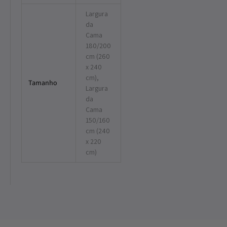
Largura
da
Cama
180/200
cm (260
x 240
cm),
Tamanho
Largura
da
Cama
150/160
cm (240
x 220
cm)