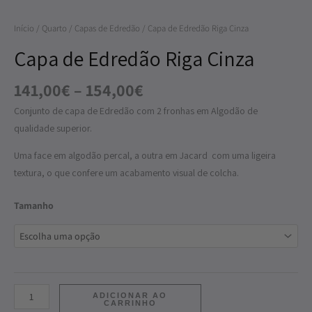
Riga
Início
/
Quarto
/
Capas de Edredão
/ Capa de Edredão Riga Cinza
Cinza
Capa de Edredão Riga Cinza
141,00
€
–
154,00
€
Conjunto de capa de Edredão com 2 fronhas em Algodão de
qualidade superior.
Uma face em algodão percal, a outra em Jacard com uma ligeira
textura, o que confere um acabamento visual de colcha.
Tamanho
ADICIONAR AO
CARRINHO