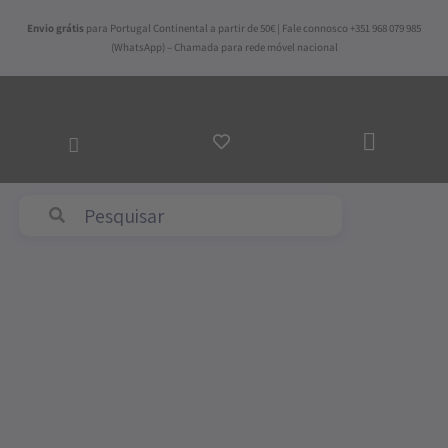
Skip
Envio grátis
para Portugal Continental a partir de 50€ | Fale connosco +351 968 079 985
to
(WhatsApp) – Chamada para rede móvel nacional
content
ADICI
AO
CARR
Abyss & Habidecor
Price
Quantidade
range:
de
141,00€
Capa
through
de
154,00€
Edredão