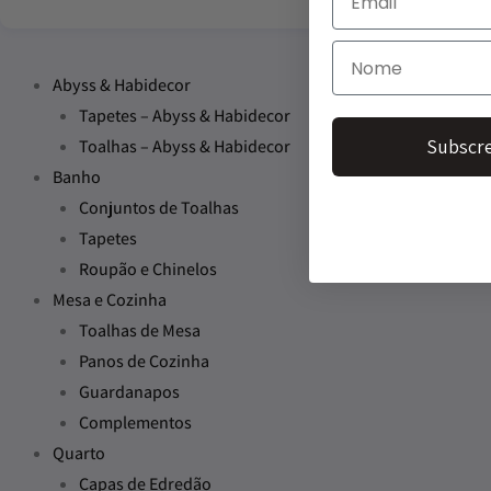
Abyss & Habidecor
Tapetes – Abyss & Habidecor
Subscre
Toalhas – Abyss & Habidecor
Banho
Conjuntos de Toalhas
Tapetes
Roupão e Chinelos
Mesa e Cozinha
Toalhas de Mesa
Panos de Cozinha
Guardanapos
Complementos
Quarto
Capas de Edredão