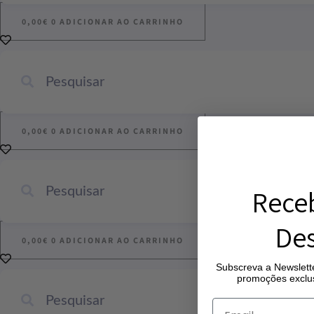
0,00
€
0
ADICIONAR AO CARRINHO
0,00
€
0
ADICIONAR AO CARRINHO
Rece
Des
0,00
€
0
ADICIONAR AO CARRINHO
Subscreva a Newslette
promoções exclus