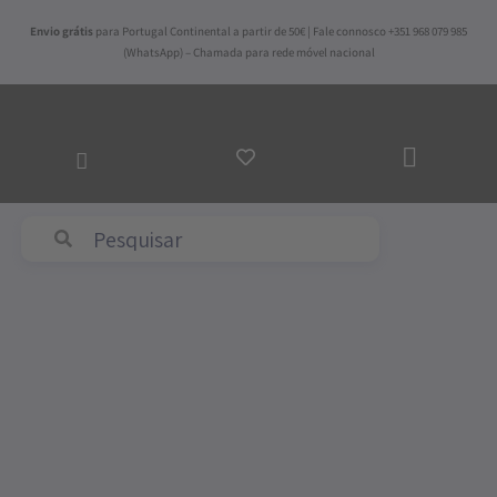
Skip
Envio grátis
para Portugal Continental a partir de 50€ | Fale connosco +351 968 079 985
to
(WhatsApp) – Chamada para rede móvel nacional
content
ADICI
AO
CARR
Abyss & Habidecor
Quantidade
de
Colcha
Caetana
Acolchoada