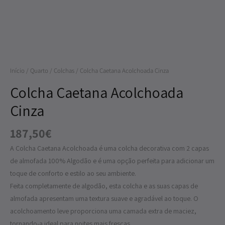
Cinza
Início
/
Quarto
/
Colchas
/ Colcha Caetana Acolchoada Cinza
Colcha Caetana Acolchoada
Cinza
187,50
€
A Colcha Caetana Acolchoada é uma colcha decorativa com 2 capas
de almofada 100% Algodão e é uma opção perfeita para adicionar um
toque de conforto e estilo ao seu ambiente.
Feita completamente de algodão, esta colcha e as suas capas de
almofada apresentam uma textura suave e agradável ao toque. O
acolchoamento leve proporciona uma camada extra de maciez,
tornando-a ideal para noites mais frescas.