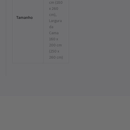
cm (180
x 260
cm),
Tamanho
Largura
da
Cama
160 x
200 cm
(250 x
260 cm)