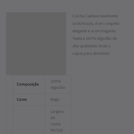
Colcha Caetana levemente
Descrição
acolchoada, é um conjunto
Informação adicional
elegante e aconchegante.
Textura 100% Algodão de
alta qualidade. Inclui 2
capas para almofada.
100%
Composição
Algodão
Cores
Bege
Largura
da
Cama
90/110