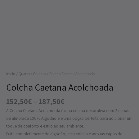
152,50€
Colcha
through
Caetana
187,50€
Acolchoada
Início
/
Quarto
/
Colchas
/ Colcha Caetana Acolchoada
Colcha Caetana Acolchoada
152,50
€
–
187,50
€
A Colcha Caetana Acolchoada é uma colcha decorativa com 2 capas
de almofada 100% Algodão e é uma opção perfeita para adicionar um
toque de conforto e estilo ao seu ambiente.
Feita completamente de algodão, esta colcha e as suas capas de