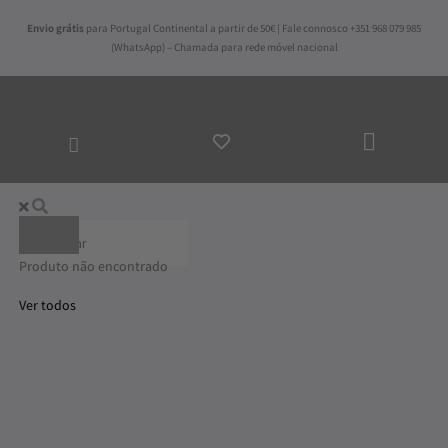
Skip
Envio grátis
para Portugal Continental a partir de 50€ | Fale connosco +351 968 079 985
to
(WhatsApp) – Chamada para rede móvel nacional
content
ADICI
AO
CARR
Abyss & Habidecor
Produto não encontrado
Ver todos
Price
Quantidade
range:
de