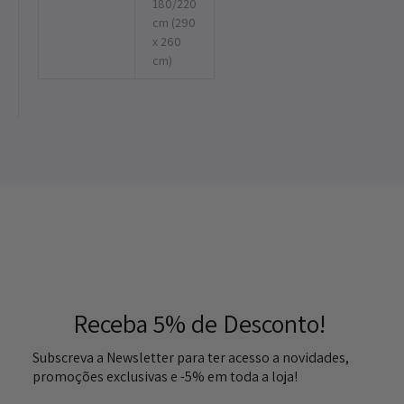
180/220
cm (290
x 260
cm)
Receba 5% de Desconto!
Subscreva a Newsletter para ter acesso a novidades,
promoções exclusivas e -5% em toda a loja!