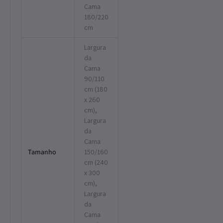
Cama
180/220
cm
Largura
da
Cama
90/110
cm (180
x 260
cm),
Largura
da
Cama
Tamanho
150/160
cm (240
x 300
cm),
Largura
da
Cama