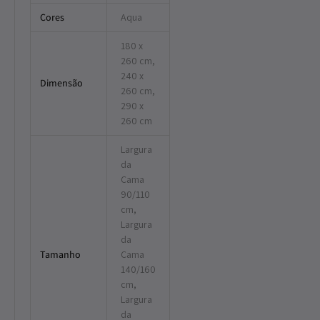
Cores
Aqua
180 x
260 cm,
240 x
Dimensão
260 cm,
290 x
260 cm
Largura
da
Cama
90/110
cm,
Largura
da
Tamanho
Cama
140/160
cm,
Largura
da