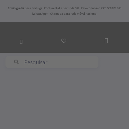
Skip
Envio grátis
para Portugal Continental a partir de 50€ | Fale connosco +351 968 079 985
to
(WhatsApp) – Chamada para rede móvel nacional
content
ADICI
AO
CARR
Abyss & Habidecor
Price
Quantidade
range:
de
65,00€
Colcha
through
Caetana
105,00€
Aqua