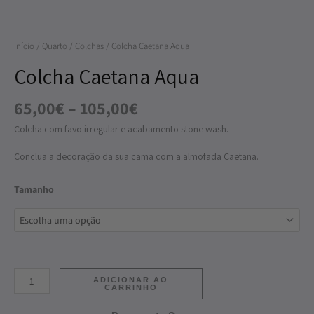
Início
/
Quarto
/
Colchas
/ Colcha Caetana Aqua
Colcha Caetana Aqua
65,00
€
–
105,00
€
Colcha com favo irregular e acabamento stone wash.
Conclua a decoração da sua cama com a almofada Caetana.
Tamanho
ADICIONAR AO
CARRINHO