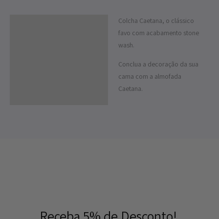
Colcha Caetana, o clássico
Descrição
favo com acabamento stone
Informação adicional
wash.
Conclua a decoração da sua
cama com a almofada
Caetana.
Receba 5% de Desconto!