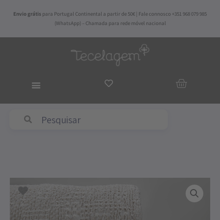
Skip
Envio grátis
para Portugal Continental a partir de 50€ | Fale connosco +351 968 079 985
to
(WhatsApp) – Chamada para rede móvel nacional
content
ADICIO
AO
CARRI
Abyss & Habidecor
Price
Quantidade
range:
de
65,00€
Colcha