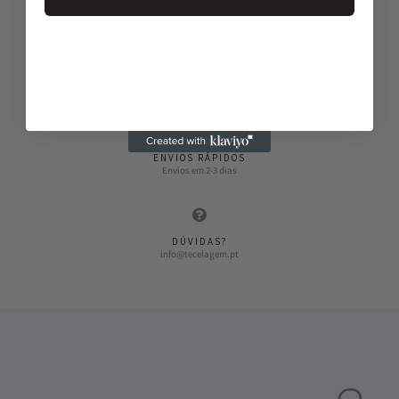
Entregas gratuitas a partir de 50€
PAGAMENTO FÁCIL
Vários métodos de pagamento
ENVIOS RÁPIDOS
Envios em 2-3 dias
DÚVIDAS?
info@tecelagem.pt