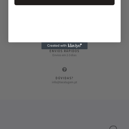
Entregas gratuitas a partir de 50€
PAGAMENTO FÁCIL
Vários métodos de pagamento
ENVIOS RÁPIDOS
Envios em 2-3 dias
DÚVIDAS?
info@tecelagem.pt