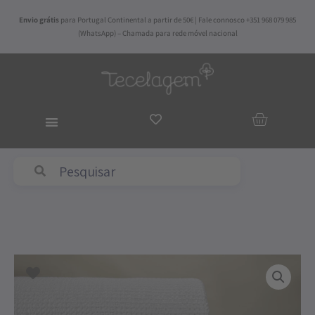
Skip
Envio grátis
para Portugal Continental a partir de 50€ | Fale connosco +351 968 079 985
to
(WhatsApp) – Chamada para rede móvel nacional
content
ADICIO
AO
CARRI
Price
Quantidade
range:
de
65,00€
Colcha