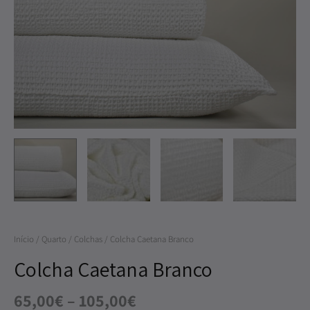
through
Caetana
105,00€
Branco
Início
/
Quarto
/
Colchas
/ Colcha Caetana Branco
Colcha Caetana Branco
65,00
€
–
105,00
€