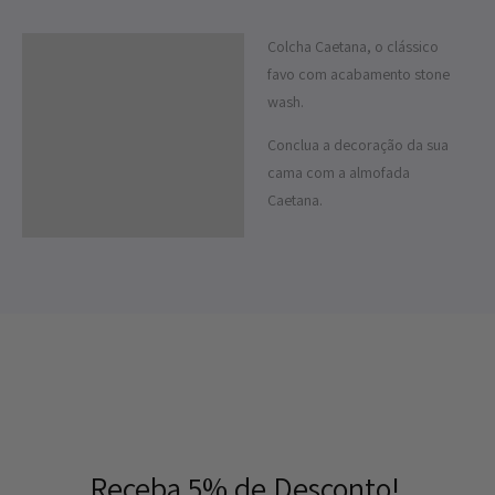
Colcha Caetana, o clássico
Descrição
favo com acabamento stone
Informação adicional
wash.
Conclua a decoração da sua
cama com a almofada
Caetana.
Receba 5% de Desconto!