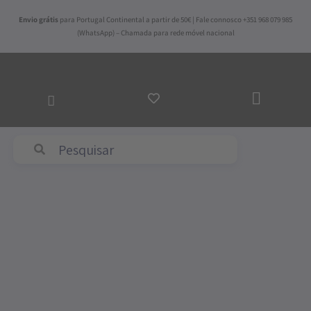
Skip
Envio grátis
para Portugal Continental a partir de 50€ | Fale connosco +351 968 079 985
to
(WhatsApp) – Chamada para rede móvel nacional
content
ADICI
AO
CARRI
Abyss & Habidecor
Quantidade
de
Conjunto
de
Banho