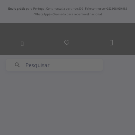
Skip
Envio grátis
para Portugal Continental a partir de 50€ | Fale connosco +351 968 079 985
to
(WhatsApp) – Chamada para rede móvel nacional
content
ADICI
AO
CARR
Abyss & Habidecor
Quantidade
de
Conjunto
de
Lençóis