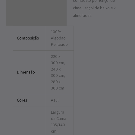
composto por lençol de
cima, lençol de baixo e 2
almofadas.
100%
Composição
Algodão
Penteado
220 x
300 cm,
240 x
Dimensão
300 cm,
280 x
300 cm
Cores
Azul
Largura
da Cama
135/140
cm,