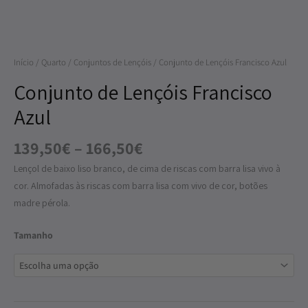
Francisco
Azul
Início
/
Quarto
/
Conjuntos de Lençóis
/ Conjunto de Lençóis Francisco Azul
Conjunto de Lençóis Francisco
Azul
139,50
€
–
166,50
€
Lençol de baixo liso branco, de cima de riscas com barra lisa vivo à
cor. Almofadas às riscas com barra lisa com vivo de cor, botões
madre pérola.
Tamanho