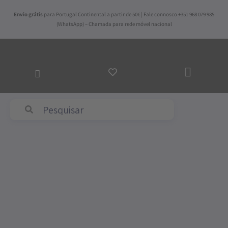
Skip
Envio grátis
para Portugal Continental a partir de 50€ | Fale connosco +351 968 079 985
to
(WhatsApp) – Chamada para rede móvel nacional
content
ADICI
AO
CARRI
Abyss & Habidecor
Price
Quantidade
range:
de
139,50€
Conjunto
through
de
166,50€
Lençóis