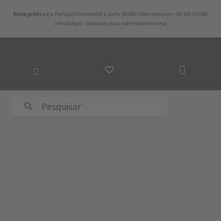
Skip
Envio grátis
para Portugal Continental a partir de 50€ | Fale connosco +351 968 079 985
to
(WhatsApp) – Chamada para rede móvel nacional
content
ADICI
AO
CARR
Abyss & Habidecor
Price
Quantidade
range:
de
77,50€
Conjunto
through
de
135,00€
Lençóis