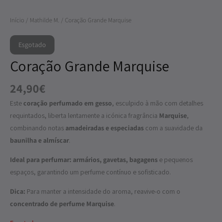
Início
/
Mathilde M.
/ Coração Grande Marquise
Esgotado
Coração Grande Marquise
24,90
€
Este
coração perfumado em gesso
, esculpido à mão com detalhes
requintados, liberta lentamente a icónica fragrância
Marquise
,
combinando notas
amadeiradas e especiadas
com a suavidade da
baunilha e almíscar
.
Ideal para perfumar:
armários, gavetas, bagagens
e pequenos
espaços, garantindo um perfume contínuo e sofisticado.
Dica:
Para manter a intensidade do aroma, reavive-o com o
concentrado de perfume Marquise
.