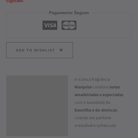
Esgotado
Pagamento Seguro
ADD TO WISHLIST
A icónica fragrância
Descrição
Marquise
combina
notas
Informação adicional
amadeiradas e especiadas
com a suavidade da
baunilha e do almíscar
,
criando um perfume
irresistível e sofisticado.