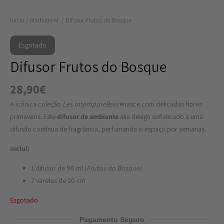
Início
/
Mathilde M.
/ Difusor Frutos do Bosque
Esgotado
Difusor Frutos do Bosque
28,90
€
A icónica coleção
Les Intemporelles
renasce com delicadas flores
primaveris. Este
difusor de ambiente
alia design sofisticado a uma
difusão contínua de fragrância, perfumando o espaço por semanas.
Inclui:
1 difusor de 90 ml (
Frutos do Bosque)
7 varetas de 20 cm
Esgotado
Pagamento Seguro