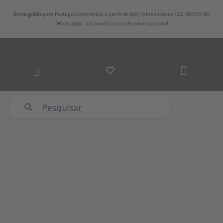
Skip
Envio grátis
para Portugal Continental a partir de 50€ | Fale connosco +351 968 079 985
to
(WhatsApp) – Chamada para rede móvel nacional
content
ADICI
AO
CARR
Abyss & Habidecor