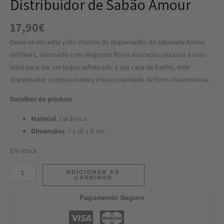
Distribuidor de Sabão Amour
Amour
17,90
€
Deixe-se encantar pelo charme do dispensador de sabonete Amour
de Fleurs, adornado com elegantes flores douradas pintadas à mão.
Ideal para dar um toque sofisticado à sua casa de banho, este
dispensador combina beleza e funcionalidade de forma harmoniosa.
Detalhes do produto
Material
: Cerâmica
Dimensões
: 7 x 18 x 8 cm
Em stock
ADICIONAR AO
CARRINHO
Pagamento Seguro