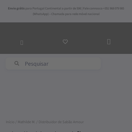
Skip
Envio grátis
para Portugal Continental a partir de 50€ | Fale connosco +351 968 079 985
to
(WhatsApp) – Chamada para rede móvel nacional
content
ADICI
AO
CARR
Abyss & Habidecor
Quantidade
de
Distribuidor
Início
/
Mathilde M.
/ Distribuidor de Sabão Amour
de
Sabão