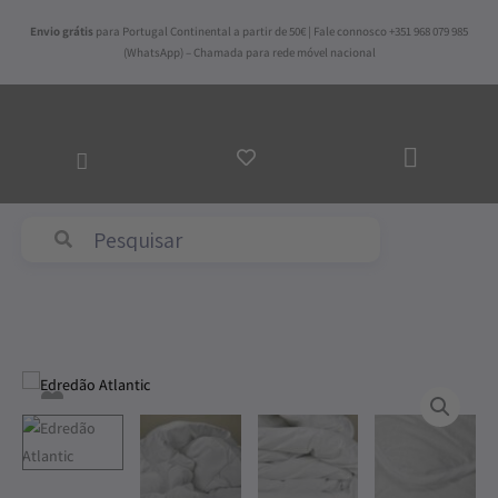
Skip
Envio grátis
para Portugal Continental a partir de 50€ | Fale connosco +351 968 079 985
to
(WhatsApp) – Chamada para rede móvel nacional
content
ADICI
AO
CARR
Price
Quantidade
range:
de
67,50€
Edredão
through
Atlantic
117,50€