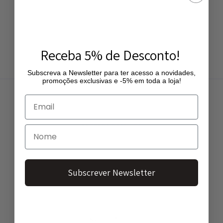
Subscrever Newsletter
Receba 5% de Desconto!
Subscreva a Newsletter para ter acesso a novidades,
promoções exclusivas e -5% em toda a loja!
ENTREGA GRATUITA
Entregas gratuitas a partir de 50€
Subscrever Newsletter
PAGAMENTO FÁCIL
Vários métodos de pagamento
ENVIOS RÁPIDOS