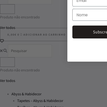
Produto não encontrado
Ver todos
Subscre
0,00
€
0
ADICIONAR AO CARRINHO
Produto não encontrado
Ver todos
Abyss & Habidecor
Tapetes – Abyss & Habidecor