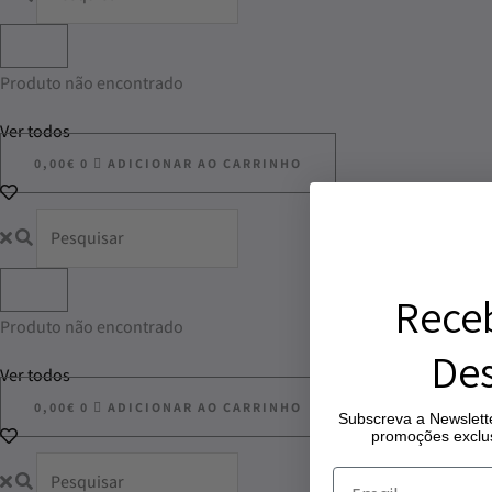
Produto não encontrado
Ver todos
0,00
€
0
ADICIONAR AO CARRINHO
Rece
Produto não encontrado
Des
Ver todos
0,00
€
0
ADICIONAR AO CARRINHO
Subscreva a Newslette
promoções exclus