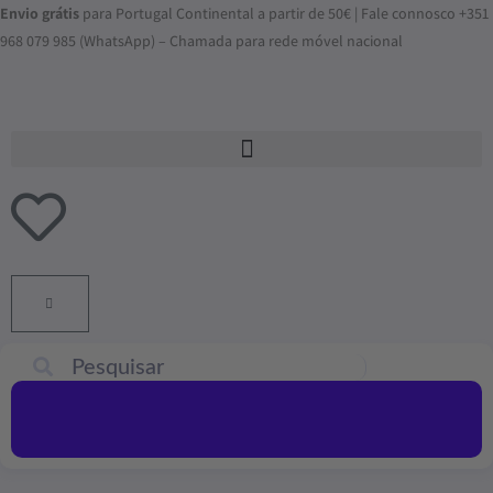
Skip
Envio grátis
para Portugal Continental a partir de 50€ | Fale connosco +351
to
968 079 985 (WhatsApp) – Chamada para rede móvel nacional
content
ADICIONAR
AO
CARRINHO