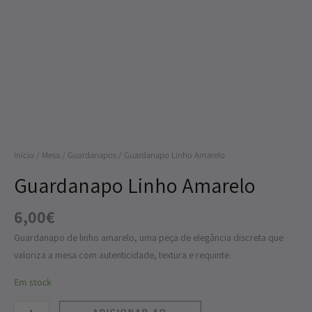
Quantidade
de
Guardanapo
Linho
Amarelo
Início
/
Mesa
/
Guardanapos
/ Guardanapo Linho Amarelo
Guardanapo Linho Amarelo
6,00
€
Guardanapo de linho amarelo, uma peça de elegância discreta que
valoriza a mesa com autenticidade, textura e requinte.
Em stock
ADICIONAR AO