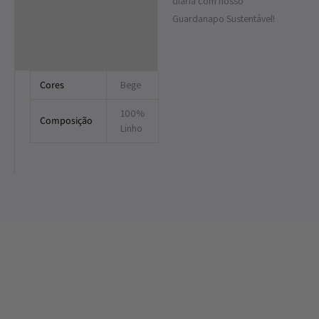
diária com nosso
Guardanapo Sustentável!
Cores
Bege
100%
Composição
Linho