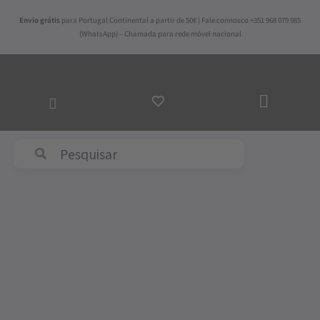
Skip
Envio grátis
para Portugal Continental a partir de 50€ | Fale connosco +351 968 079 985
to
(WhatsApp) – Chamada para rede móvel nacional
content
ADICI
AO
CARR
Abyss & Habidecor
Quantidade
de
Guardanapo
Pinhão