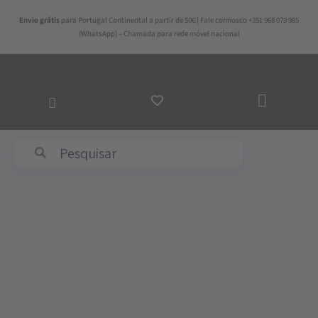
Skip
Envio grátis
para Portugal Continental a partir de 50€ | Fale connosco +351 968 079 985
to
(WhatsApp) – Chamada para rede móvel nacional
content
ADICI
AO
CARR
Abyss & Habidecor
Quantidade
de
Guardanapo
Sara
Verde