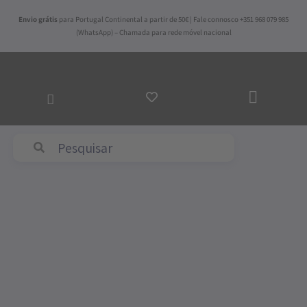
Skip
Envio grátis
para Portugal Continental a partir de 50€ | Fale connosco +351 968 079 985
to
(WhatsApp) – Chamada para rede móvel nacional
content
ADICI
AO
CARR
Abyss & Habidecor
Quantidade
de
Guardanapo
Simple
Linho