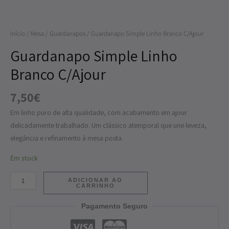
Branco
C/Ajour
Início
/
Mesa
/
Guardanapos
/ Guardanapo Simple Linho Branco C/Ajour
Guardanapo Simple Linho
Branco C/Ajour
7,50
€
Em linho puro de alta qualidade, com acabamento em ajour
delicadamente trabalhado. Um clássico atemporal que une leveza,
elegância e refinamento à mesa posta.
Em stock
ADICIONAR AO
CARRINHO
Pagamento Seguro