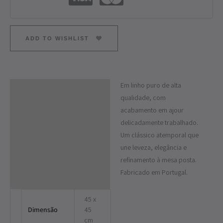
ADD TO WISHLIST
Em linho puro de alta
Descrição
qualidade, com
Informação adicional
acabamento em ajour
delicadamente trabalhado.
Um clássico atemporal que
une leveza, elegância e
refinamento à mesa posta.
Fabricado em Portugal.
45 x
Dimensão
45
cm