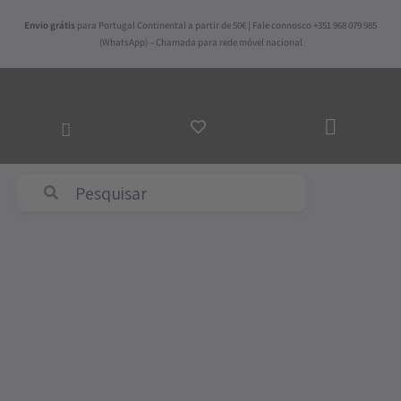
Skip
Envio grátis
para Portugal Continental a partir de 50€ | Fale connosco +351 968 079 985
to
(WhatsApp) – Chamada para rede móvel nacional
content
ADICI
AO
CARR
Abyss & Habidecor
Quantidade
de
Guardanapo
Simple
de