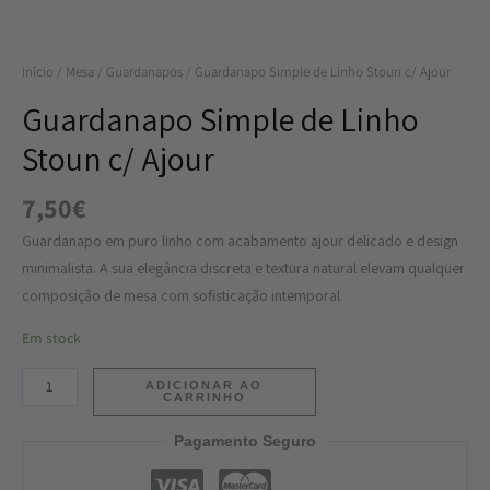
Linho
Stoun
Início
/
Mesa
/
Guardanapos
/ Guardanapo Simple de Linho Stoun c/ Ajour
c/
Ajour
Guardanapo Simple de Linho
Stoun c/ Ajour
7,50
€
Guardanapo em puro linho com acabamento ajour delicado e design
minimalista. A sua elegância discreta e textura natural elevam qualquer
composição de mesa com sofisticação intemporal.
Em stock
ADICIONAR AO
CARRINHO
Pagamento Seguro