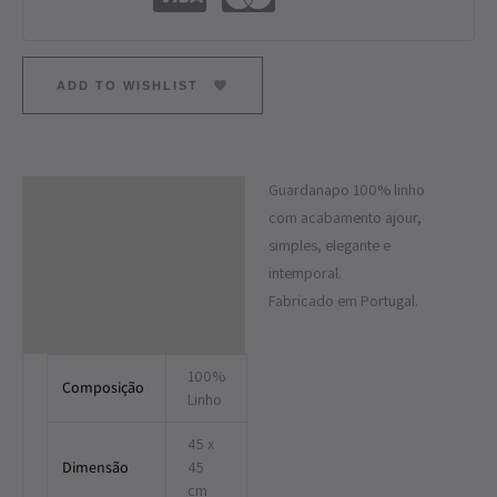
ADD TO WISHLIST
Guardanapo 100% linho
Descrição
com acabamento ajour,
Informação adicional
simples, elegante e
intemporal.
Fabricado em Portugal.
100%
Composição
Linho
45 x
Dimensão
45
cm