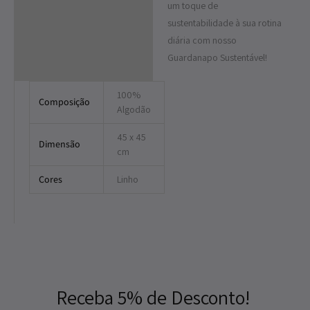
Informação adicional
um toque de
sustentabilidade à sua rotina
diária com nosso
Guardanapo Sustentável!
100%
Composição
Algodão
45 x 45
Dimensão
cm
Cores
Linho
Receba 5% de Desconto!