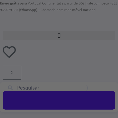
Skip
Envio grátis
para Portugal Continental a partir de 50€ | Fale connosco +351
to
968 079 985 (WhatsApp) – Chamada para rede móvel nacional
content
ADICIONAR
AO
CARRINHO