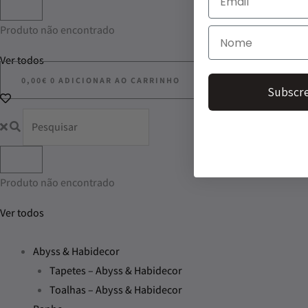
Produto não encontrado
Ver todos
0,00
€
0
ADICIONAR AO CARRINHO
Subscre
Produto não encontrado
Ver todos
Abyss & Habidecor
Tapetes – Abyss & Habidecor
Toalhas – Abyss & Habidecor