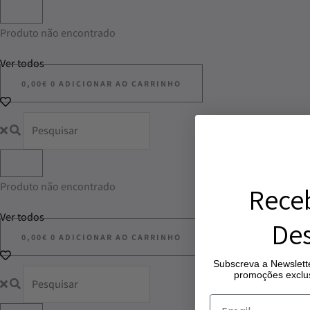
Produto não encontrado
Ver todos
0,00
€
0
ADICIONAR AO CARRINHO
Produto não encontrado
Rece
Ver todos
Des
0,00
€
0
ADICIONAR AO CARRINHO
Subscreva a Newslette
promoções exclus