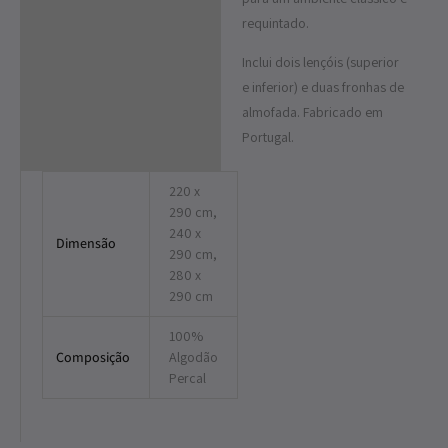
requintado.
Inclui dois lençóis (superior
e inferior) e duas fronhas de
almofada. Fabricado em
Portugal.
220 x
290 cm,
240 x
Dimensão
290 cm,
280 x
290 cm
100%
Composição
Algodão
Percal