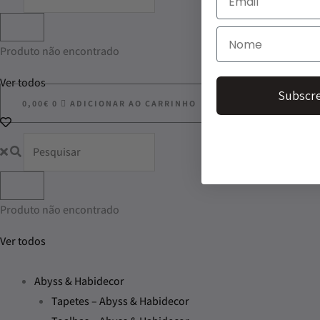
Produto não encontrado
Ver todos
Subscre
0,00
€
0
ADICIONAR AO CARRINHO
Produto não encontrado
Ver todos
Abyss & Habidecor
Tapetes – Abyss & Habidecor