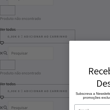
Produto não encontrado
Ver todos
0,00
€
0
ADICIONAR AO CARRINHO
Rece
Produto não encontrado
Des
Ver todos
0,00
€
0
ADICIONAR AO CARRINHO
Subscreva a Newslette
promoções exclus