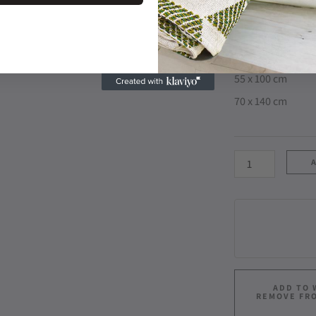
100 x 150 cm
30 x 30 cm
40 x 75 cm
55 x 100 cm
70 x 140 cm
ADD TO 
REMOVE FR