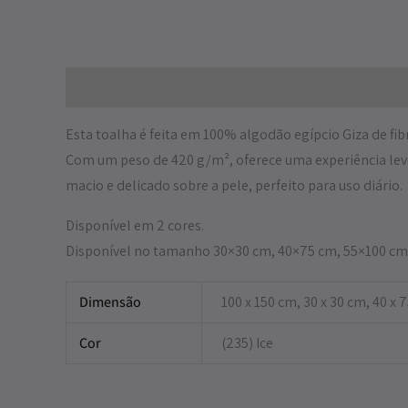
Descrição
Informação adicional
Esta toalha é feita em 100% algodão egípcio Giza de f
Com um peso de 420 g/m², oferece uma experiência lev
macio e delicado sobre a pele, perfeito para uso diário.
Disponível em 2 cores.
Disponível no tamanho 30×30 cm, 40×75 cm, 55×100 cm
Dimensão
100 x 150 cm, 30 x 30 cm, 40 x 
Cor
(235) Ice