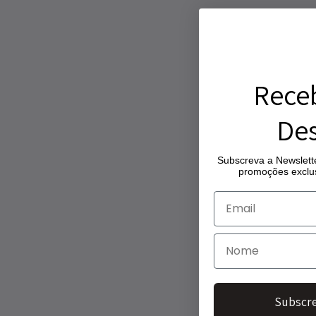
Rece
Des
Subscreva a Newslette
promoções exclus
Subscre