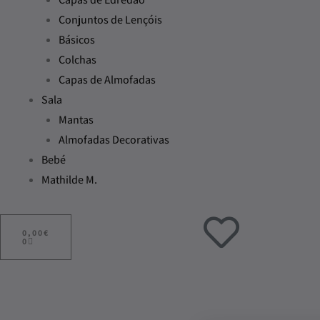
Conjuntos de Lençóis
Básicos
Colchas
Capas de Almofadas
Sala
Mantas
Almofadas Decorativas
Bebé
Mathilde M.
ADICIONAR
AO
0,00
€
CARRINHO
0