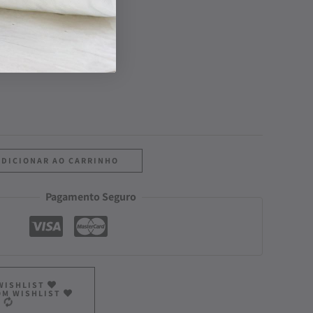
ADICIONAR AO CARRINHO
Pagamento Seguro
WISHLIST
OM WISHLIST