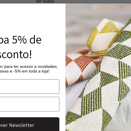
Ver todos
Quantidade
Início
/
Toalhas Aby
ba 5% de
de
Lodge – C
Lodge
conto!
-
14,00
€
–
10
Cor
r para ter acesso a novidades,
A toalha Lodge t
ivas e -5% em toda a loja!
235
100% algodão egí
(Ice)
superior no dia a 
* O prazo de ent
Dimensão
ver Newsletter