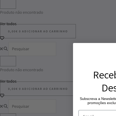
Produto não encontrado
Ver todos
0,00
€
0
ADICIONAR AO CARRINHO
Produto não encontrado
Rece
Ver todos
Des
0,00
€
0
ADICIONAR AO CARRINHO
Subscreva a Newslette
promoções exclus