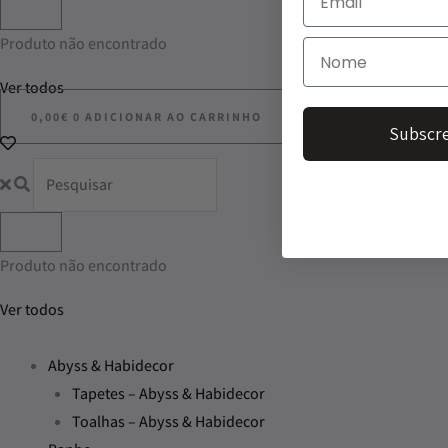
Produto não encontrado
Ver todos
0,00
€
0
ADICIONAR AO CARRINHO
Subscre
Produto não encontrado
Ver todos
Abyss & Habidecor
Tapetes – Abyss & Habidecor
Toalhas – Abyss & Habidecor