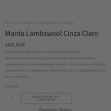
Claro
Início
/
Sala
/
Mantas
/ Manta Lambswool Cinza Claro
Manta Lambswool Cinza Claro
160,00
€
O aconchego definitivo com a nossa manta luxuosa!
Tecidos premium, textura suave e cores vibrantes transformam
qualquer espaço num ambiente de conforto. Perfeitas para noites frias
ou momentos aconchegantes, estas mantas são o toque perfeito para
um lar acolhedor.
Em stock
ADICIONAR AO
CARRINHO
Pagamento Seguro