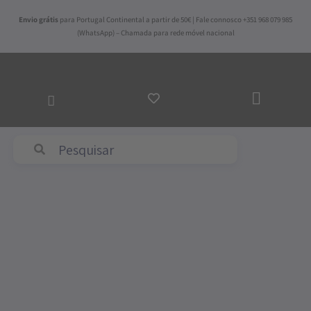
Skip
Envio grátis
para Portugal Continental a partir de 50€ | Fale connosco +351 968 079 985
to
(WhatsApp) – Chamada para rede móvel nacional
content
ADICI
AO
CARR
Abyss & Habidecor
Quantidade
de
Manta
Lambswool
Cinza