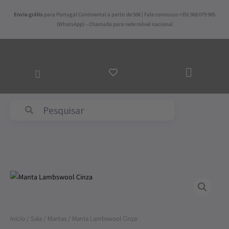
Skip
Envio grátis
para Portugal Continental a partir de 50€ | Fale connosco +351 968 079 985
to
(WhatsApp) – Chamada para rede móvel nacional
content
ADICI
AO
CARR
Abyss & Habidecor
Quantidade
de
Manta
Lambswool
Início
/
Sala
/
Mantas
/ Manta Lambswool Cinza
Cinza