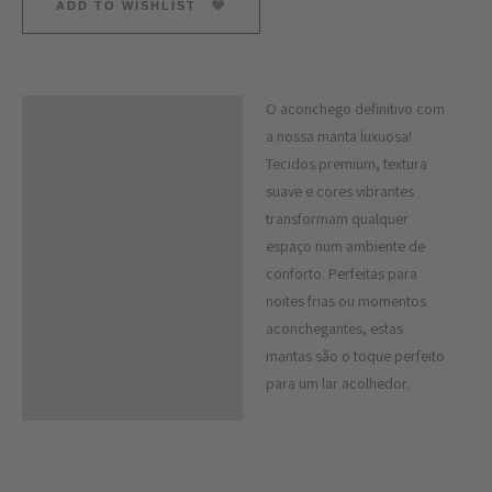
ADD TO WISHLIST
O aconchego definitivo com
Descrição
a nossa manta luxuosa!
Informação adicional
Tecidos premium, textura
suave e cores vibrantes
transformam qualquer
espaço num ambiente de
conforto. Perfeitas para
noites frias ou momentos
aconchegantes, estas
mantas são o toque perfeito
para um lar acolhedor.