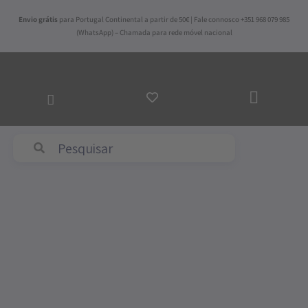
Skip
Envio grátis
para Portugal Continental a partir de 50€ | Fale connosco +351 968 079 985
to
(WhatsApp) – Chamada para rede móvel nacional
content
ADICI
AO
CARR
Abyss & Habidecor
Quantidade
de
Manta
Munique
Ecru