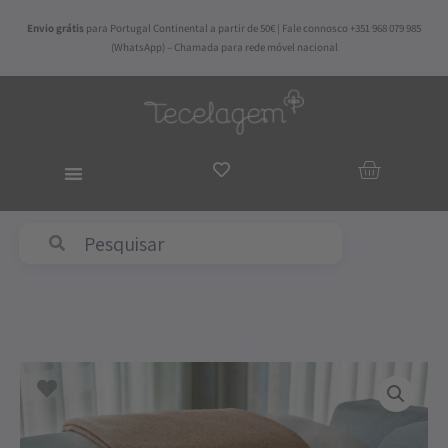
Skip
Envio grátis
para Portugal Continental a partir de 50€ | Fale connosco +351 968 079 985
to
(WhatsApp) – Chamada para rede móvel nacional
content
ADICIO
AO
CARRI
Quantidade
de
Manta