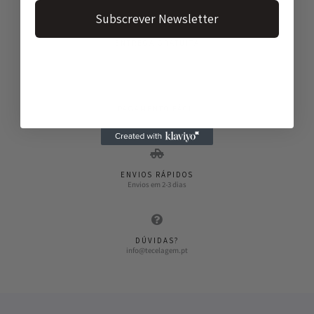
Subscrever Newsletter
ENTREGA GRATUITA
Entregas gratuitas a partir de 50€
PAGAMENTO FÁCIL
Vários métodos de pagamento
ENVIOS RÁPIDOS
Envios em 2-3 dias
DÚVIDAS?
info@tecelagem.pt