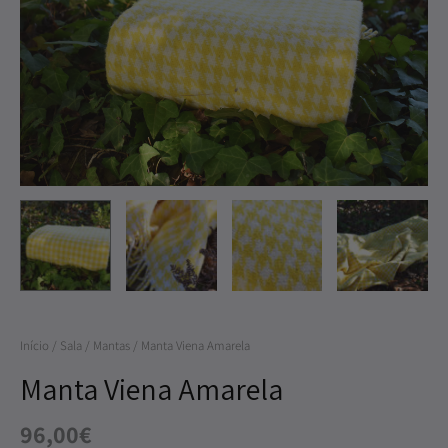
Viena
Amarela
Início
/
Sala
/
Mantas
/ Manta Viena Amarela
Manta Viena Amarela
96,00
€