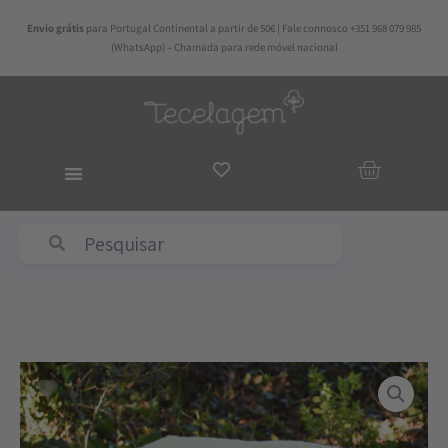
Skip
Envio grátis
para Portugal Continental a partir de 50€ | Fale connosco +351 968 079 985
to
(WhatsApp) – Chamada para rede móvel nacional
content
ADICIO
AO
CARRI
Quantidade
de
Manta