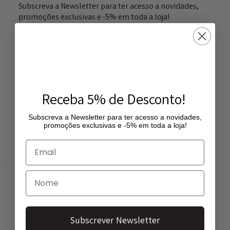
Subscreva a Newsletter para ter acesso a novidades,
promoções exclusivas e -5% em toda a loja!
Receba 5% de Desconto!
Subscreva a Newsletter para ter acesso a novidades,
Subscrever Newsletter
promoções exclusivas e -5% em toda a loja!
ENTREGA GRATUITA
Subscrever Newsletter
Entregas gratuitas a partir de 50€